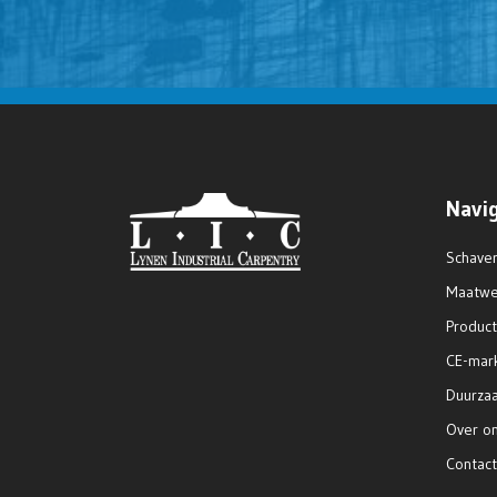
Navi
Schaver
Maatwe
Produc
CE-mar
Duurza
Over o
Contact