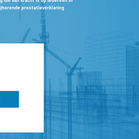
die van kracht is op iedereen in
ijhorende prestatieverklaring
N