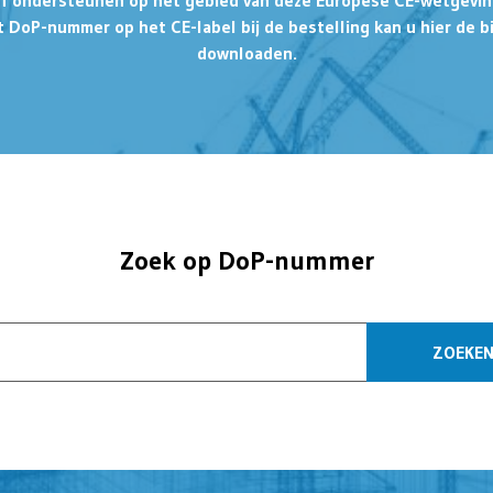
ief ondersteunen op het gebied van deze Europese CE-wetgeving 
t DoP-nummer op het CE-label bij de bestelling kan u hier de b
downloaden.
Zoek op DoP-nummer
ZOEKE