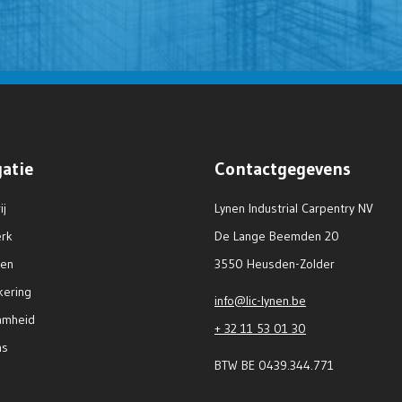
gatie
Contactgegevens
ij
Lynen Industrial Carpentry NV
rk
De Lange Beemden 20
ten
3550 Heusden-Zolder
kering
info@lic-lynen.be
amheid
+ 32 11 53 01 30
ns
BTW BE 0439.344.771